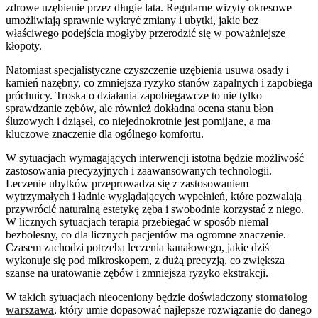
zdrowe uzębienie przez długie lata. Regularne wizyty okresowe
umożliwiają sprawnie wykryć zmiany i ubytki, jakie bez
właściwego podejścia mogłyby przerodzić się w poważniejsze
kłopoty.
Natomiast specjalistyczne czyszczenie uzębienia usuwa osady i
kamień nazębny, co zmniejsza ryzyko stanów zapalnych i zapobiega
próchnicy. Troska o działania zapobiegawcze to nie tylko
sprawdzanie zębów, ale również dokładna ocena stanu błon
śluzowych i dziąseł, co niejednokrotnie jest pomijane, a ma
kluczowe znaczenie dla ogólnego komfortu.
W sytuacjach wymagających interwencji istotna będzie możliwość
zastosowania precyzyjnych i zaawansowanych technologii.
Leczenie ubytków przeprowadza się z zastosowaniem
wytrzymałych i ładnie wyglądających wypełnień, które pozwalają
przywrócić naturalną estetykę zęba i swobodnie korzystać z niego.
W licznych sytuacjach terapia przebiegać w sposób niemal
bezbolesny, co dla licznych pacjentów ma ogromne znaczenie.
Czasem zachodzi potrzeba leczenia kanałowego, jakie dziś
wykonuje się pod mikroskopem, z dużą precyzją, co zwiększa
szanse na uratowanie zębów i zmniejsza ryzyko ekstrakcji.
W takich sytuacjach nieoceniony będzie doświadczony
stomatolog
warszawa
, który umie dopasować najlepsze rozwiązanie do danego