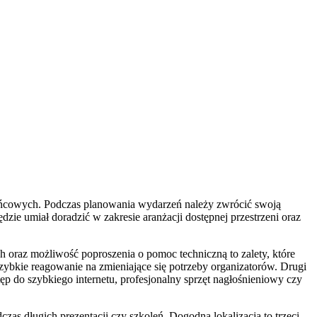
końcowych. Podczas planowania wydarzeń należy zwrócić swoją
dzie umiał doradzić w zakresie aranżacji dostępnej przestrzeni oraz
 oraz możliwość poproszenia o pomoc techniczną to zalety, które
ybkie reagowanie na zmieniające się potrzeby organizatorów. Drugi
 do szybkiego internetu, profesjonalny sprzęt nagłośnieniowy czy
as długich prezentacji czy szkoleń. Dogodna lokalizacja to trzeci