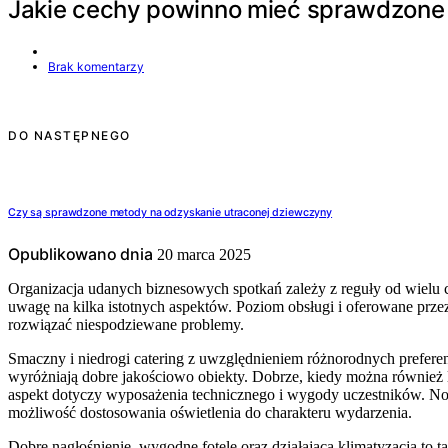
Jakie cechy powinno mieć sprawdzone
Brak komentarzy
DO NASTĘPNEGO
Czy są sprawdzone metody na odzyskanie utraconej dziewczyny
Opublikowano dnia
20 marca 2025
Organizacja udanych biznesowych spotkań zależy z reguły od wielu
uwagę na kilka istotnych aspektów. Poziom obsługi i oferowane przez 
rozwiązać niespodziewane problemy.
Smaczny i niedrogi catering z uwzględnieniem różnorodnych preferen
wyróżniają dobre jakościowo obiekty. Dobrze, kiedy można również 
aspekt dotyczy wyposażenia technicznego i wygody uczestników. 
możliwość dostosowania oświetlenia do charakteru wydarzenia.
Dobre nagłośnienie, wygodne fotele oraz działająca klimatyzacja to 