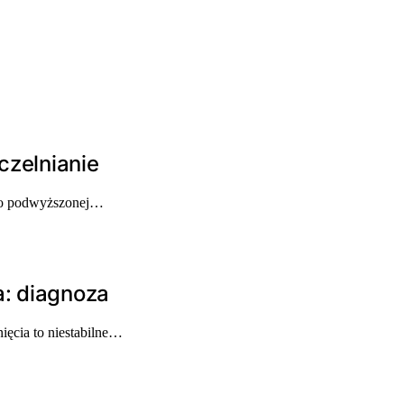
czelnianie
a o podwyższonej…
a: diagnoza
ięcia to niestabilne…