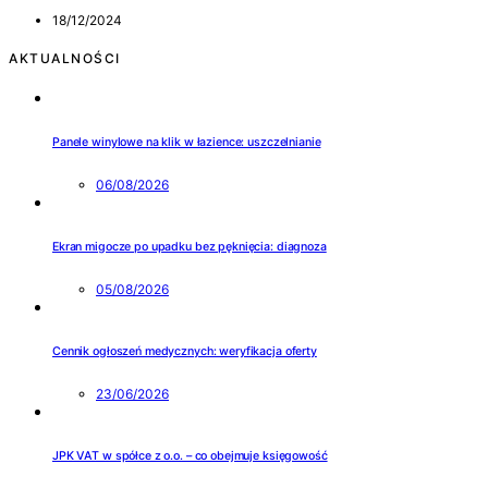
18/12/2024
AKTUALNOŚCI
Panele winylowe na klik w łazience: uszczelnianie
06/08/2026
Ekran migocze po upadku bez pęknięcia: diagnoza
05/08/2026
Cennik ogłoszeń medycznych: weryfikacja oferty
23/06/2026
JPK VAT w spółce z o.o. – co obejmuje księgowość