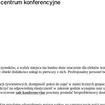
 centrum konferencyjne
 czynników, a wybór miejsca ma bardzo duże znaczenie dla efektów 
obiekt dodatkowe usługi to pierwszy z nich. Profesjonalny personel bę
cji żywieniowych, dostępność pokoi do zajęć w mniej licznych grupach
liczyć na odpowiednią elastyczność w zakresie godzin wynajmu oraz sz
Nowoczesne
sale konferencyjne
powinny posiadać bezproblemowy dostęp
także przydatne udogodnienia mające wpływ na samopoczucie gości podcz