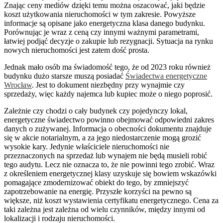
Znając ceny mediów dzięki temu można oszacować, jaki będzie
koszt użytkowania nieruchomości w tym zakresie. Powyższe
informacje są opisane jako energetyczna klasa danego budynku.
Porównując je wraz z ceną czy innymi ważnymi parametrami,
łatwiej podjąć decyzje o zakupie lub rezygnacji. Sytuacja na rynku
nowych nieruchomości jest zatem dość prosta.
Jednak mało osób ma świadomość tego, że od 2023 roku również
budynku dużo starsze muszą posiadać
Świadectwa energetyczne
Wrocław
. Jest to dokument niezbędny przy wynajmie czy
sprzedaży, więc każdy najemca lub kupiec może o niego poprosić.
Zależnie czy chodzi o cały budynek czy pojedynczy lokal,
energetyczne świadectwo powinno obejmować odpowiedni zakres
danych o zużywanej. Informacja o obecności dokumentu znajduje
się w akcie notarialnym, a za jego niedostarczenie mogą grozić
wysokie kary. Jedynie właściciele nieruchomości nie
przeznaczonych na sprzedaż lub wynajem nie będą musieli robić
tego audytu. Lecz nie oznacza to, że nie powinni tego zrobić. Wraz
z określeniem energetycznej klasy uzyskuje się bowiem wskazówki
pomagające zmodernizować obiekt do tego, by zmniejszyć
zapotrzebowanie na energię. Przyszłe korzyści na pewno są
większe, niż koszt wystawienia certyfikatu energetycznego. Cena za
taki zależna jest zależna od wielu czynników, między innymi od
lokalizacji i rodzaju nieruchomości.