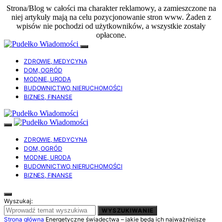
Strona/Blog w całości ma charakter reklamowy, a zamieszczone na
niej artykuły mają na celu pozycjonowanie stron www. Żaden z
wpisów nie pochodzi od użytkowników, a wszystkie zostały
opłacone.
ZDROWIE, MEDYCYNA
DOM, OGRÓD
MODNIE, URODA
BUDOWNICTWO, NIERUCHOMOŚCI
BIZNES, FINANSE
ZDROWIE, MEDYCYNA
DOM, OGRÓD
MODNIE, URODA
BUDOWNICTWO, NIERUCHOMOŚCI
BIZNES, FINANSE
Wyszukaj:
WYSZUKIWANIE
Strona główna
Energetyczne świadectwa – jakie będą ich najważniejsze