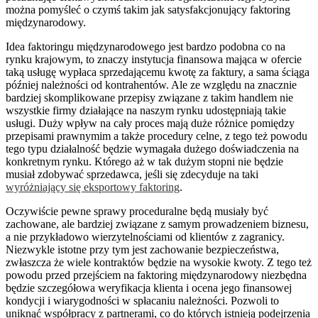
można pomyśleć o czymś takim jak satysfakcjonujący faktoring
międzynarodowy.
Idea faktoringu międzynarodowego jest bardzo podobna co na
rynku krajowym, to znaczy instytucja finansowa mająca w ofercie
taką usługę wypłaca sprzedającemu kwotę za faktury, a sama ściąga
później należności od kontrahentów. Ale ze względu na znacznie
bardziej skomplikowane przepisy związane z takim handlem nie
wszystkie firmy działające na naszym rynku udostępniają takie
usługi. Duży wpływ na cały proces mają duże różnice pomiędzy
przepisami prawnymim a także procedury celne, z tego też powodu
tego typu działalność będzie wymagała dużego doświadczenia na
konkretnym rynku. Którego aż w tak dużym stopni nie będzie
musiał zdobywać sprzedawca, jeśli się zdecyduje na taki
wyróżniający się eksportowy faktoring
.
Oczywiście pewne sprawy proceduralne będą musiały być
zachowane, ale bardziej związane z samym prowadzeniem biznesu,
a nie przykładowo wierzytelnościami od klientów z zagranicy.
Niezwykle istotne przy tym jest zachowanie bezpieczeństwa,
zwłaszcza że wiele kontraktów będzie na wysokie kwoty. Z tego też
powodu przed przejściem na faktoring międzynarodowy niezbędna
będzie szczegółowa weryfikacja klienta i ocena jego finansowej
kondycji i wiarygodności w spłacaniu należności. Pozwoli to
uniknąć współpracy z partnerami, co do których istnieją podejrzenia